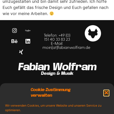
umzugestalten und bin damit sehr zufrieden. Ich hoffe
Euch gefällt das frische Design und Euch gefallen nach
wie vor meine Arbeiten.
Telefon: +49 (0)
151 40 33 83 23
E-Mail:
moin[at]fabianwolfram.de
Fabian Wolfram
Design & Musik
Starke Designs. Klare Wirkung.
Cookie-Zustimmung
verwalten
Wir verwenden Cookies, um unsere Website und unseren Service zu
Kontakt
Impressum
Cookie-
KI-
Datenschutz
optimieren.
Richtlinien
Richtlinien